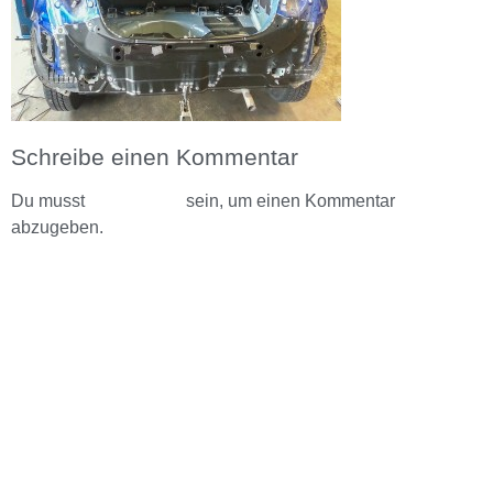
Schreibe einen Kommentar
Du musst
angemeldet
sein, um einen Kommentar
abzugeben.
ASG Autoservice Fürstenwalde
Gewerbeparkring 65
15517 Fürstenwalde/Spree
Kontakt
03361 369491
info@asg-autoservice.de
Geschäftszeiten
Mo. – Do. 8:00 bis 17:00 Uhr